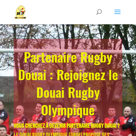
Partenaire Rugby
Douai : Rejoignez le
Douai Rugby
Olympique
Vous cherchez à devenir partenaire rugby Douai ?
Le Douai Rugby Olympique (DROP) propose des